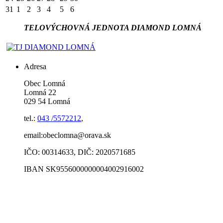
31
1
2
3
4
5
6
TELOVÝCHOVNÁ JEDNOTA DIAMOND LOMNÁ
Adresa
Obec Lomná
Lomná 22
029 54 Lomná
tel.:
043 /5572212
,
email:obeclomna@orava.sk
IČO: 00314633, DIČ: 2020571685
IBAN SK9556000000004002916002