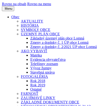
Rovno na obsah
Rovno na menu
Menu
Obec
AKTUALITY
HISTÓRIA
SYMBOLY OBCE
ÚZEMNÝ PLÁN OBCE
Základný územný plán obce Lomná
Zmeny a doplnky č. 1 ÚP obce Lomná
Zmeny a doplnky č. 2⁄2021 ÚP obce Lomná
AKO VYBAVIŤ
Matrika
Evidencia obyvateľstva
Telefónny zoznam
Vývoz žumpy
Stavebná správa
FOTOGALÉRIA
Rok 2018
Rok 2019
Ostatné
FARNOSŤ
ZAUJÍMAVÉ LINKY
ZÁKLADNÉ DOKUMENTY OBCE