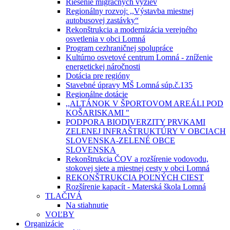
Riešenie migračných výziev
Regionálny rozvoj: ,,Výstavba miestnej
autobusovej zastávky“
Rekonštrukcia a modernizácia verejného
osvetlenia v obci Lomná
Program cezhraničnej spolupráce
Kultúrno osvetové centrum Lomná - zníženie
energetickej náročnosti
Dotácia pre regióny
Stavebné úpravy MŠ Lomná súp.č.135
Regionálne dotácie
,,ALTÁNOK V ŠPORTOVOM AREÁLI POD
KOŠARISKAMI "
PODPORA BIODIVERZITY PRVKAMI
ZELENEJ INFRAŠTRUKTÚRY V OBCIACH
SLOVENSKA-ZELENÉ OBCE
SLOVENSKA
Rekonštrukcia ČOV a rozšírenie vodovodu,
stokovej siete a miestnej cesty v obci Lomná
REKONŠTRUKCIA POĽNÝCH CIEST
Rozšírenie kapacít - Materská škola Lomná
TLAČIVÁ
Na stiahnutie
VOĽBY
Organizácie