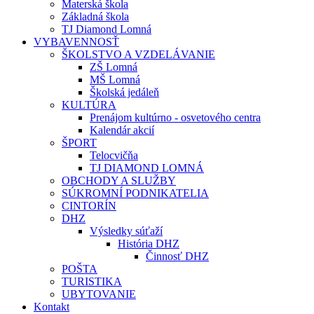
Materská škola
Základná škola
TJ Diamond Lomná
VYBAVENNOSŤ
ŠKOLSTVO A VZDELÁVANIE
ZŠ Lomná
MŠ Lomná
Školská jedáleň
KULTÚRA
Prenájom kultúrno - osvetového centra
Kalendár akcií
ŠPORT
Telocvičňa
TJ DIAMOND LOMNÁ
OBCHODY A SLUŽBY
SÚKROMNÍ PODNIKATELIA
CINTORÍN
DHZ
Výsledky súťaží
História DHZ
Činnosť DHZ
POŠTA
TURISTIKA
UBYTOVANIE
Kontakt