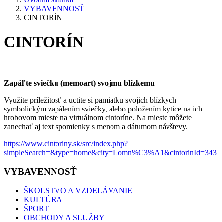
VYBAVENNOSŤ
CINTORÍN
CINTORÍN
Zapáľte sviečku (memoart) svojmu blízkemu
Využite príležitosť a uctite si pamiatku svojich blízkych
symbolickým zapálením sviečky, alebo položením kytice na ich
hrobovom mieste na virtuálnom cintoríne. Na mieste môžete
zanechať aj text spomienky s menom a dátumom návštevy.
https://www.cintoriny.sk/src/index.php?
simpleSearch=&type=home&city=Lomn%C3%A1&cintorinId=343
VYBAVENNOSŤ
ŠKOLSTVO A VZDELÁVANIE
KULTÚRA
ŠPORT
OBCHODY A SLUŽBY