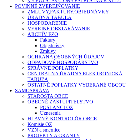
VÝVOJ STAVU OBYVATEĽSTVA K 31.12.
POVINNÉ ZVEREJŃOVANIE
ZMLUVY,FAKTÚRY,OBJEDNÁVKY
ÚRADNÁ TABUĽA
HOSPODÁRENIE
VEREJNÉ OBSTARÁVANIE
ARCHÍV FZO
Faktúry
Objednávky
Zmluvy
OCHRANA OSOBNÝCH ÚDAJOV
ODPADOVÉ HOSPODÁRSTVO
SPRÁVNE POPLATKY
CENTRÁLNA ÚRADNA ELEKTRONICKÁ
TABUĽA
OSTATNÉ POPLATKY VYBERANÉ OBCOU
SAMOSPRÁVA
STAROSTA OBCE
OBECNÉ ZASTUPITEĽSTVO
POSLANCI OZ
Uznesenia
HLAVNÝ KONTROLÓR OBCE
Komisie OZ
VZN a smernice
PROJEKTY A GRANTY