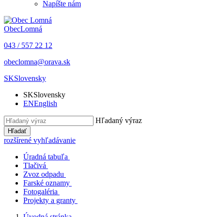
Napíšte nám
Obec
Lomná
043 / 557 22 12
obeclomna@orava.sk
SK
Slovensky
SK
Slovensky
EN
English
Hľadaný výraz
Hľadať
rozšírené vyhľadávanie
Úradná tabuľa
Tlačivá
Zvoz odpadu
Farské oznamy
Fotogaléria
Projekty a granty
Úvodná stránka