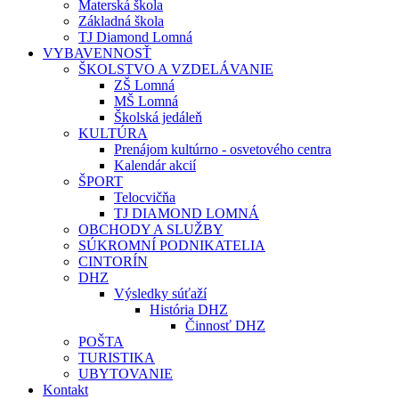
Materská škola
Základná škola
TJ Diamond Lomná
VYBAVENNOSŤ
ŠKOLSTVO A VZDELÁVANIE
ZŠ Lomná
MŠ Lomná
Školská jedáleň
KULTÚRA
Prenájom kultúrno - osvetového centra
Kalendár akcií
ŠPORT
Telocvičňa
TJ DIAMOND LOMNÁ
OBCHODY A SLUŽBY
SÚKROMNÍ PODNIKATELIA
CINTORÍN
DHZ
Výsledky súťaží
História DHZ
Činnosť DHZ
POŠTA
TURISTIKA
UBYTOVANIE
Kontakt