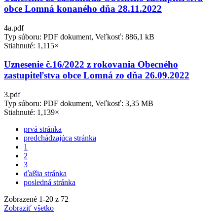
obce Lomná konaného dňa 28.11.2022
4a.pdf
Typ súboru: PDF dokument, Veľkosť: 886,1 kB
Stiahnuté: 1,115×
Uznesenie č.16/2022 z rokovania Obecného
zastupiteľstva obce Lomná zo dňa 26.09.2022
3.pdf
Typ súboru: PDF dokument, Veľkosť: 3,35 MB
Stiahnuté: 1,139×
prvá stránka
predchádzajúca stránka
1
2
3
ďalšia stránka
posledná stránka
Zobrazené
1
-
20
z 72
Zobraziť všetko