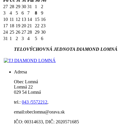
Po
Ut
St
Št
Pia
So
Ne
27
28
29
30
31
1
2
3
4
5
6
7
8
9
10
11
12
13
14
15
16
17
18
19
20
21
22
23
24
25
26
27
28
29
30
31
1
2
3
4
5
6
TELOVÝCHOVNÁ JEDNOTA DIAMOND LOMNÁ
Adresa
Obec Lomná
Lomná 22
029 54 Lomná
tel.:
043 /5572212
,
email:obeclomna@orava.sk
IČO: 00314633, DIČ: 2020571685