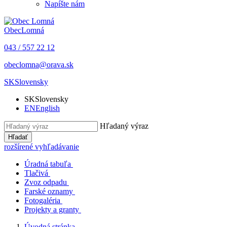
Napíšte nám
Obec
Lomná
043 / 557 22 12
obeclomna@orava.sk
SK
Slovensky
SK
Slovensky
EN
English
Hľadaný výraz
Hľadať
rozšírené vyhľadávanie
Úradná tabuľa
Tlačivá
Zvoz odpadu
Farské oznamy
Fotogaléria
Projekty a granty
Úvodná stránka