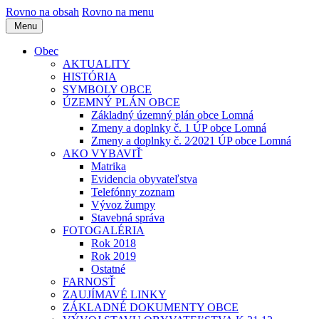
Rovno na obsah
Rovno na menu
Menu
Obec
AKTUALITY
HISTÓRIA
SYMBOLY OBCE
ÚZEMNÝ PLÁN OBCE
Základný územný plán obce Lomná
Zmeny a doplnky č. 1 ÚP obce Lomná
Zmeny a doplnky č. 2⁄2021 ÚP obce Lomná
AKO VYBAVIŤ
Matrika
Evidencia obyvateľstva
Telefónny zoznam
Vývoz žumpy
Stavebná správa
FOTOGALÉRIA
Rok 2018
Rok 2019
Ostatné
FARNOSŤ
ZAUJÍMAVÉ LINKY
ZÁKLADNÉ DOKUMENTY OBCE