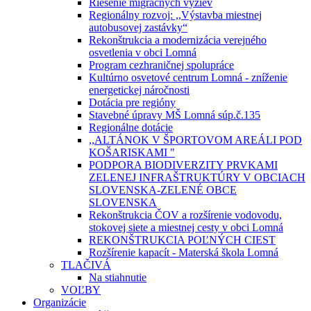
Riešenie migračných výziev
Regionálny rozvoj: ,,Výstavba miestnej
autobusovej zastávky“
Rekonštrukcia a modernizácia verejného
osvetlenia v obci Lomná
Program cezhraničnej spolupráce
Kultúrno osvetové centrum Lomná - zníženie
energetickej náročnosti
Dotácia pre regióny
Stavebné úpravy MŠ Lomná súp.č.135
Regionálne dotácie
,,ALTÁNOK V ŠPORTOVOM AREÁLI POD
KOŠARISKAMI "
PODPORA BIODIVERZITY PRVKAMI
ZELENEJ INFRAŠTRUKTÚRY V OBCIACH
SLOVENSKA-ZELENÉ OBCE
SLOVENSKA
Rekonštrukcia ČOV a rozšírenie vodovodu,
stokovej siete a miestnej cesty v obci Lomná
REKONŠTRUKCIA POĽNÝCH CIEST
Rozšírenie kapacít - Materská škola Lomná
TLAČIVÁ
Na stiahnutie
VOĽBY
Organizácie