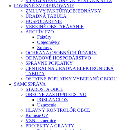
VÝVOJ STAVU OBYVATEĽSTVA K 31.12.
POVINNÉ ZVEREJŃOVANIE
ZMLUVY,FAKTÚRY,OBJEDNÁVKY
ÚRADNÁ TABUĽA
HOSPODÁRENIE
VEREJNÉ OBSTARÁVANIE
ARCHÍV FZO
Faktúry
Objednávky
Zmluvy
OCHRANA OSOBNÝCH ÚDAJOV
ODPADOVÉ HOSPODÁRSTVO
SPRÁVNE POPLATKY
CENTRÁLNA ÚRADNA ELEKTRONICKÁ
TABUĽA
OSTATNÉ POPLATKY VYBERANÉ OBCOU
SAMOSPRÁVA
STAROSTA OBCE
OBECNÉ ZASTUPITEĽSTVO
POSLANCI OZ
Uznesenia
HLAVNÝ KONTROLÓR OBCE
Komisie OZ
VZN a smernice
PROJEKTY A GRANTY