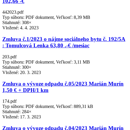
102,66 -€
442023.pdf
Typ súboru: PDF dokument, Veľkosť: 8,39 MB
Stiahnuté: 308×
Vložené:
4. 4. 2023
Zmluva č.1/2023 o nájme sociálneho bytu č. 192/5A
: Tomulcová Lenka 63,80 .-€ /mesiac
203.pdf
Typ súboru: PDF dokument, Veľkosť: 3,11 MB
Stiahnuté: 300×
Vložené:
20. 3. 2023
Zmluva o vývoze odpadu č.05/2023 Marián Murín
1,50 € + DPH/1 km
174.pdf
Typ súboru: PDF dokument, Veľkosť: 889,31 kB
Stiahnuté: 284×
Vložené:
17. 3. 2023
Zmluva o vývoze odpadu č.04/2023 Marián Murín