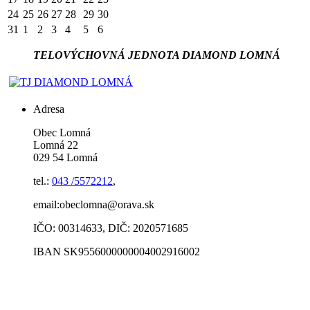
24
25
26
27
28
29
30
31
1
2
3
4
5
6
TELOVÝCHOVNÁ JEDNOTA DIAMOND LOMNÁ
Adresa
Obec Lomná
Lomná 22
029 54 Lomná
tel.:
043 /5572212
,
email:obeclomna@orava.sk
IČO: 00314633, DIČ: 2020571685
IBAN SK9556000000004002916002