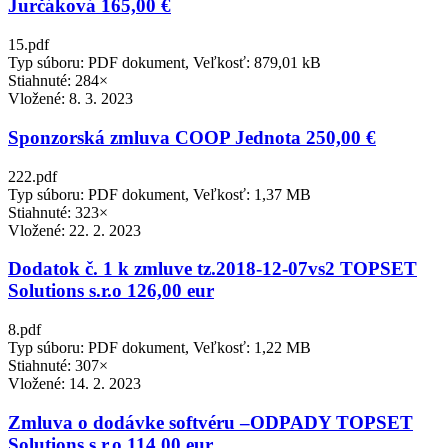
Jurčáková 165,00 €
15.pdf
Typ súboru: PDF dokument, Veľkosť: 879,01 kB
Stiahnuté: 284×
Vložené:
8. 3. 2023
Sponzorská zmluva COOP Jednota 250,00 €
222.pdf
Typ súboru: PDF dokument, Veľkosť: 1,37 MB
Stiahnuté: 323×
Vložené:
22. 2. 2023
Dodatok č. 1 k zmluve tz.2018-12-07vs2 TOPSET
Solutions s.r.o 126,00 eur
8.pdf
Typ súboru: PDF dokument, Veľkosť: 1,22 MB
Stiahnuté: 307×
Vložené:
14. 2. 2023
Zmluva o dodávke softvéru –ODPADY TOPSET
Solutions s.r.o 114,00 eur