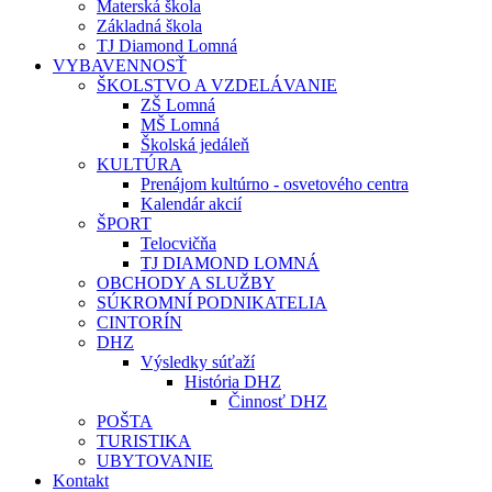
Materská škola
Základná škola
TJ Diamond Lomná
VYBAVENNOSŤ
ŠKOLSTVO A VZDELÁVANIE
ZŠ Lomná
MŠ Lomná
Školská jedáleň
KULTÚRA
Prenájom kultúrno - osvetového centra
Kalendár akcií
ŠPORT
Telocvičňa
TJ DIAMOND LOMNÁ
OBCHODY A SLUŽBY
SÚKROMNÍ PODNIKATELIA
CINTORÍN
DHZ
Výsledky súťaží
História DHZ
Činnosť DHZ
POŠTA
TURISTIKA
UBYTOVANIE
Kontakt