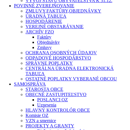
VÝVOJ STAVU OBYVATEĽSTVA K 31.12.
POVINNÉ ZVEREJŃOVANIE
ZMLUVY,FAKTÚRY,OBJEDNÁVKY
ÚRADNÁ TABUĽA
HOSPODÁRENIE
VEREJNÉ OBSTARÁVANIE
ARCHÍV FZO
Faktúry
Objednávky
Zmluvy
OCHRANA OSOBNÝCH ÚDAJOV
ODPADOVÉ HOSPODÁRSTVO
SPRÁVNE POPLATKY
CENTRÁLNA ÚRADNA ELEKTRONICKÁ
TABUĽA
OSTATNÉ POPLATKY VYBERANÉ OBCOU
SAMOSPRÁVA
STAROSTA OBCE
OBECNÉ ZASTUPITEĽSTVO
POSLANCI OZ
Uznesenia
HLAVNÝ KONTROLÓR OBCE
Komisie OZ
VZN a smernice
PROJEKTY A GRANTY