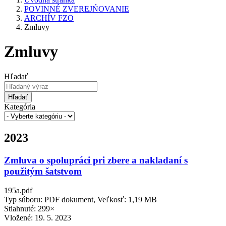
POVINNÉ ZVEREJŃOVANIE
ARCHÍV FZO
Zmluvy
Zmluvy
Hľadať
Hľadať
Kategória
2023
Zmluva o spolupráci pri zbere a nakladaní s
použitým šatstvom
195a.pdf
Typ súboru: PDF dokument, Veľkosť: 1,19 MB
Stiahnuté: 299×
Vložené:
19. 5. 2023