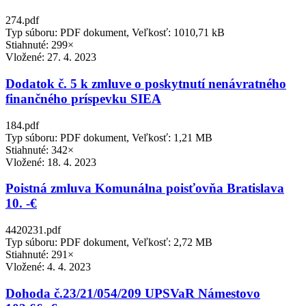
274.pdf
Typ súboru: PDF dokument, Veľkosť: 1010,71 kB
Stiahnuté: 299×
Vložené:
27. 4. 2023
Dodatok č. 5 k zmluve o poskytnutí nenávratného
finančného príspevku SIEA
184.pdf
Typ súboru: PDF dokument, Veľkosť: 1,21 MB
Stiahnuté: 342×
Vložené:
18. 4. 2023
Poistná zmluva Komunálna poisťovňa Bratislava
10. -€
4420231.pdf
Typ súboru: PDF dokument, Veľkosť: 2,72 MB
Stiahnuté: 291×
Vložené:
4. 4. 2023
Dohoda č.23/21/054/209 UPSVaR Námestovo