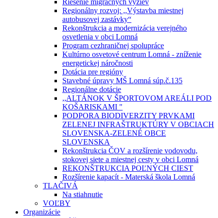
Riešenie migračných výziev
Regionálny rozvoj: ,,Výstavba miestnej
autobusovej zastávky“
Rekonštrukcia a modernizácia verejného
osvetlenia v obci Lomná
Program cezhraničnej spolupráce
Kultúrno osvetové centrum Lomná - zníženie
energetickej náročnosti
Dotácia pre regióny
Stavebné úpravy MŠ Lomná súp.č.135
Regionálne dotácie
,,ALTÁNOK V ŠPORTOVOM AREÁLI POD
KOŠARISKAMI "
PODPORA BIODIVERZITY PRVKAMI
ZELENEJ INFRAŠTRUKTÚRY V OBCIACH
SLOVENSKA-ZELENÉ OBCE
SLOVENSKA
Rekonštrukcia ČOV a rozšírenie vodovodu,
stokovej siete a miestnej cesty v obci Lomná
REKONŠTRUKCIA POĽNÝCH CIEST
Rozšírenie kapacít - Materská škola Lomná
TLAČIVÁ
Na stiahnutie
VOĽBY
Organizácie