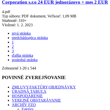
Corporation s.r.o 24 EUR jednorázovo + mes 2 EUR
4.pdf
Typ súboru: PDF dokument, Veľkosť: 1,09 MB
Stiahnuté: 310×
Vložené:
1. 2. 2023
prvá stránka
predchádzajúca stránka
1
2
3
ďalšia stránka
posledná stránka
Zobrazené
1
-
20
z 544
POVINNÉ ZVEREJŃOVANIE
ZMLUVY,FAKTÚRY,OBJEDNÁVKY
ÚRADNÁ TABUĽA
HOSPODÁRENIE
VEREJNÉ OBSTARÁVANIE
ARCHÍV FZO
Faktúry