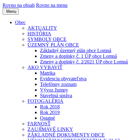
Rovno na obsah
Rovno na menu
Menu
Obec
AKTUALITY
HISTÓRIA
SYMBOLY OBCE
ÚZEMNÝ PLÁN OBCE
Základný územný plán obce Lomná
Zmeny a doplnky č. 1 ÚP obce Lomná
Zmeny a doplnky č. 2⁄2021 ÚP obce Lomná
AKO VYBAVIŤ
Matrika
Evidencia obyvateľstva
Telefónny zoznam
Vývoz žumpy
Stavebná správa
FOTOGALÉRIA
Rok 2018
Rok 2019
Ostatné
FARNOSŤ
ZAUJÍMAVÉ LINKY
ZÁKLADNÉ DOKUMENTY OBCE