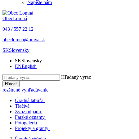
Napíšte nám
Obec
Lomná
043 / 557 22 12
obeclomna@orava.sk
SK
Slovensky
SK
Slovensky
EN
English
Hľadaný výraz
Hľadať
rozšírené vyhľadávanie
Úradná tabuľa
Tlačivá
Zvoz odpadu
Farské oznamy
Fotogaléria
Projekty a granty
Úvodná stránka