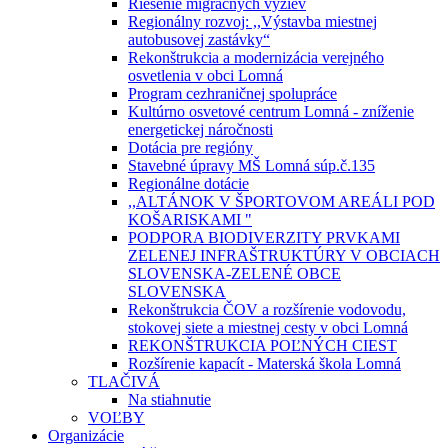
Riešenie migračných výziev
Regionálny rozvoj: ,,Výstavba miestnej
autobusovej zastávky“
Rekonštrukcia a modernizácia verejného
osvetlenia v obci Lomná
Program cezhraničnej spolupráce
Kultúrno osvetové centrum Lomná - zníženie
energetickej náročnosti
Dotácia pre regióny
Stavebné úpravy MŠ Lomná súp.č.135
Regionálne dotácie
,,ALTÁNOK V ŠPORTOVOM AREÁLI POD
KOŠARISKAMI "
PODPORA BIODIVERZITY PRVKAMI
ZELENEJ INFRAŠTRUKTÚRY V OBCIACH
SLOVENSKA-ZELENÉ OBCE
SLOVENSKA
Rekonštrukcia ČOV a rozšírenie vodovodu,
stokovej siete a miestnej cesty v obci Lomná
REKONŠTRUKCIA POĽNÝCH CIEST
Rozšírenie kapacít - Materská škola Lomná
TLAČIVÁ
Na stiahnutie
VOĽBY
Organizácie