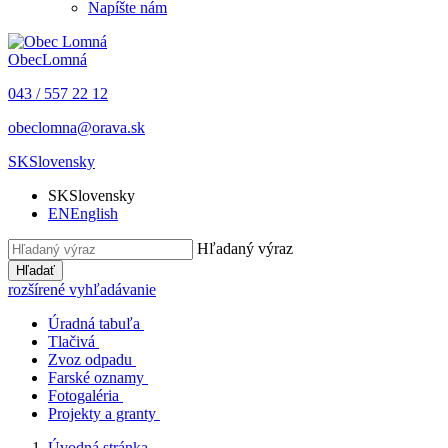
Napíšte nám
Obec
Lomná
043 / 557 22 12
obeclomna@orava.sk
SK
Slovensky
SK
Slovensky
EN
English
Hľadaný výraz
Hľadať
rozšírené vyhľadávanie
Úradná tabuľa
Tlačivá
Zvoz odpadu
Farské oznamy
Fotogaléria
Projekty a granty
Úvodná stránka