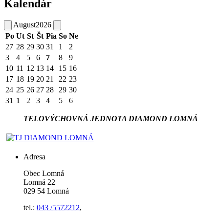
Kalendár
August
2026
Po
Ut
St
Št
Pia
So
Ne
27
28
29
30
31
1
2
3
4
5
6
7
8
9
10
11
12
13
14
15
16
17
18
19
20
21
22
23
24
25
26
27
28
29
30
31
1
2
3
4
5
6
TELOVÝCHOVNÁ JEDNOTA DIAMOND LOMNÁ
Adresa
Obec Lomná
Lomná 22
029 54 Lomná
tel.:
043 /5572212
,