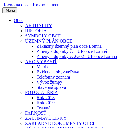
Rovno na obsah
Rovno na menu
Menu
Obec
AKTUALITY
HISTÓRIA
SYMBOLY OBCE
ÚZEMNÝ PLÁN OBCE
Základný územný plán obce Lomná
Zmeny a doplnky č. 1 ÚP obce Lomná
Zmeny a doplnky č. 2⁄2021 ÚP obce Lomná
AKO VYBAVIŤ
Matrika
Evidencia obyvateľstva
Telefónny zoznam
Vývoz žumpy
Stavebná správa
FOTOGALÉRIA
Rok 2018
Rok 2019
Ostatné
FARNOSŤ
ZAUJÍMAVÉ LINKY
ZÁKLADNÉ DOKUMENTY OBCE