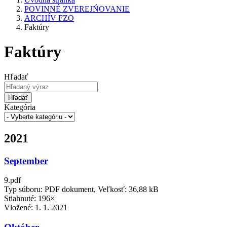
POVINNÉ ZVEREJŃOVANIE
ARCHÍV FZO
Faktúry
Faktúry
Hľadať
Hľadať
Kategória
2021
September
9.pdf
Typ súboru: PDF dokument, Veľkosť: 36,88 kB
Stiahnuté: 196×
Vložené:
1. 1. 2021