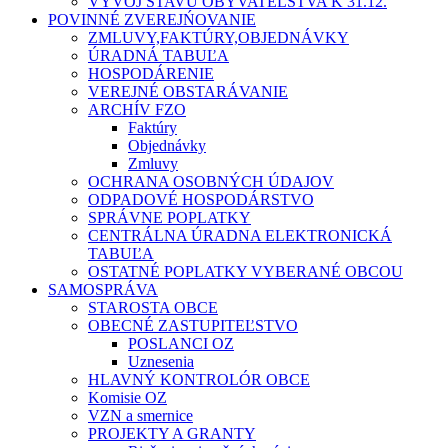
VÝVOJ STAVU OBYVATEĽSTVA K 31.12.
POVINNÉ ZVEREJŃOVANIE
ZMLUVY,FAKTÚRY,OBJEDNÁVKY
ÚRADNÁ TABUĽA
HOSPODÁRENIE
VEREJNÉ OBSTARÁVANIE
ARCHÍV FZO
Faktúry
Objednávky
Zmluvy
OCHRANA OSOBNÝCH ÚDAJOV
ODPADOVÉ HOSPODÁRSTVO
SPRÁVNE POPLATKY
CENTRÁLNA ÚRADNA ELEKTRONICKÁ
TABUĽA
OSTATNÉ POPLATKY VYBERANÉ OBCOU
SAMOSPRÁVA
STAROSTA OBCE
OBECNÉ ZASTUPITEĽSTVO
POSLANCI OZ
Uznesenia
HLAVNÝ KONTROLÓR OBCE
Komisie OZ
VZN a smernice
PROJEKTY A GRANTY