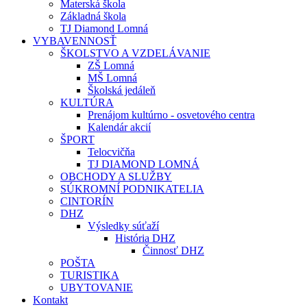
Materská škola
Základná škola
TJ Diamond Lomná
VYBAVENNOSŤ
ŠKOLSTVO A VZDELÁVANIE
ZŠ Lomná
MŠ Lomná
Školská jedáleň
KULTÚRA
Prenájom kultúrno - osvetového centra
Kalendár akcií
ŠPORT
Telocvičňa
TJ DIAMOND LOMNÁ
OBCHODY A SLUŽBY
SÚKROMNÍ PODNIKATELIA
CINTORÍN
DHZ
Výsledky súťaží
História DHZ
Činnosť DHZ
POŠTA
TURISTIKA
UBYTOVANIE
Kontakt