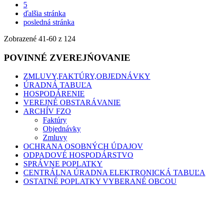
5
ďalšia stránka
posledná stránka
Zobrazené
41
-
60
z 124
POVINNÉ ZVEREJŃOVANIE
ZMLUVY,FAKTÚRY,OBJEDNÁVKY
ÚRADNÁ TABUĽA
HOSPODÁRENIE
VEREJNÉ OBSTARÁVANIE
ARCHÍV FZO
Faktúry
Objednávky
Zmluvy
OCHRANA OSOBNÝCH ÚDAJOV
ODPADOVÉ HOSPODÁRSTVO
SPRÁVNE POPLATKY
CENTRÁLNA ÚRADNA ELEKTRONICKÁ TABUĽA
OSTATNÉ POPLATKY VYBERANÉ OBCOU